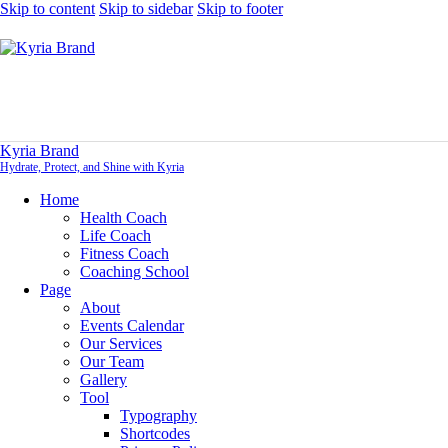
Skip to content
Skip to sidebar
Skip to footer
Kyria Brand
Hydrate, Protect, and Shine with Kyria
Home
Health Coach
Life Coach
Fitness Coach
Coaching School
Page
About
Events Calendar
Our Services
Our Team
Gallery
Tool
Typography
Shortcodes