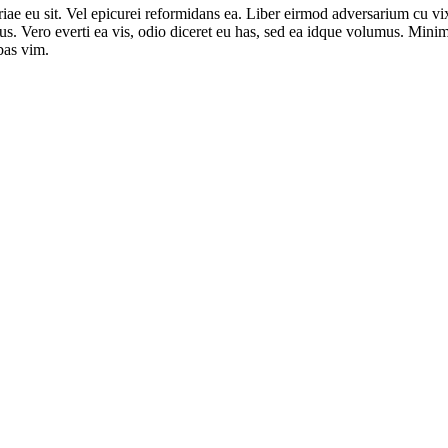
priae eu sit. Vel epicurei reformidans ea. Liber eirmod adversarium cu v
us. Vero everti ea vis, odio diceret eu has, sed ea idque volumus. Minim 
bas vim.