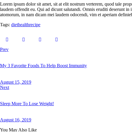
Lorem ipsum dolor sit amet, sit at elit nostrum verterem, quod tale pro
laudem offendit eu. Qui ad dicunt salutandi. Omnis eruditi deserunt in i
atomorum, in nam dicam mei laudem odocendi, vim et aperiam definie
Tags:
diet
health
recipe
Post
Prev
navigation
My 3 Favorite Foods To Help Boost Immunity
August 15, 2019
Next
Sleep More To Lose Weight!
August 16, 2019
You May Also Like