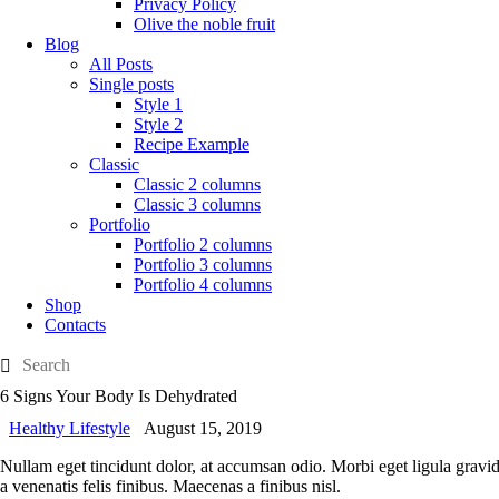
Privacy Policy
Olive the noble fruit
Blog
All Posts
Single posts
Style 1
Style 2
Recipe Example
Classic
Classic 2 columns
Classic 3 columns
Portfolio
Portfolio 2 columns
Portfolio 3 columns
Portfolio 4 columns
Shop
Contacts
6 Signs Your Body Is Dehydrated
Healthy Lifestyle
August 15, 2019
Nullam eget tincidunt dolor, at accumsan odio. Morbi eget ligula gravid
a venenatis felis finibus. Maecenas a finibus nisl.