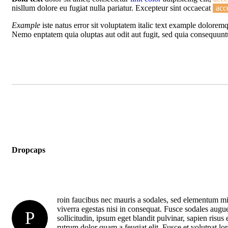
nisllum dolore eu fugiat nulla pariatur. Excepteur sint occaecat
acc
Example
iste natus error sit voluptatem italic text example dolore
Nemo enptatem quia oluptas aut odit aut fugit, sed quia consequunt
Dropcaps
roin faucibus nec mauris a sodales, sed elementum mi
viverra egestas nisi in consequat. Fusce sodales aug
P
sollicitudin, ipsum eget blandit pulvinar, sapien risu
rutrum dolor quam a feugiat elit. Fusce et volutpat l