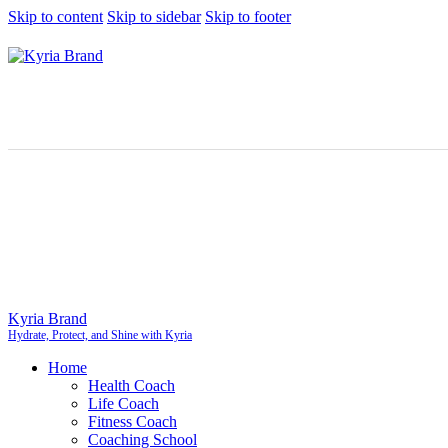
Skip to content
Skip to sidebar
Skip to footer
Kyria Brand
Hydrate, Protect, and Shine with Kyria
Home
Health Coach
Life Coach
Fitness Coach
Coaching School