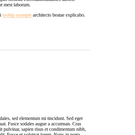
unt mest laborum.
ei
tooltip example
architecto beatae explicabo.
odales, sed elementum mi tincidunt. Sed eget
equat. Fusce sodales augue a accumsan. Cras
dit pulvinar, sapien risus et condimentum nibh,
lit. Fusce et volutpat lorem. Nunc in porta