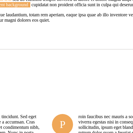
ent background
cupidatat non proident officia sunt in culpa qui deser
mque laudantium, totam rem aperiam, eaque ipsa quae ab illo inventore v
ur magni dolores eos quiet.
 tincidunt. Sed eget
roin faucibus nec mauris a s
P
ue a accumsan. Cras
viverra egestas nisi in cons
s et condimentum nibh,
sollicitudin, ipsum eget blan
orem. Nunc in porta
rutrum dolor quam a feugiat e