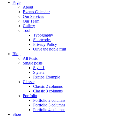
Page
About
Events Calendar
Our Services
Our Team
Gallery
Tool
Typography
Shortcodes
Privacy Policy
Olive the noble fruit
Blog
All Posts
Single posts
Style 1
Style 2
Recipe Example
Classic
Classic 2 columns
Classic 3 columns
Portfolio
Portfolio 2 columns
Portfolio 3 columns
Portfolio 4 columns
Shop