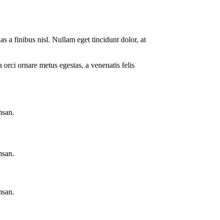
s a finibus nisl. Nullam eget tincidunt dolor, at
 orci ornare metus egestas, a venenatis felis
msan.
msan.
msan.