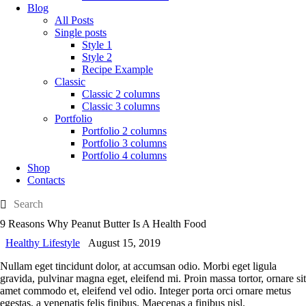
Blog
All Posts
Single posts
Style 1
Style 2
Recipe Example
Classic
Classic 2 columns
Classic 3 columns
Portfolio
Portfolio 2 columns
Portfolio 3 columns
Portfolio 4 columns
Shop
Contacts
9 Reasons Why Peanut Butter Is A Health Food
Healthy Lifestyle
August 15, 2019
Nullam eget tincidunt dolor, at accumsan odio. Morbi eget ligula
gravida, pulvinar magna eget, eleifend mi. Proin massa tortor, ornare sit
amet commodo et, eleifend vel odio. Integer porta orci ornare metus
egestas, a venenatis felis finibus. Maecenas a finibus nisl.