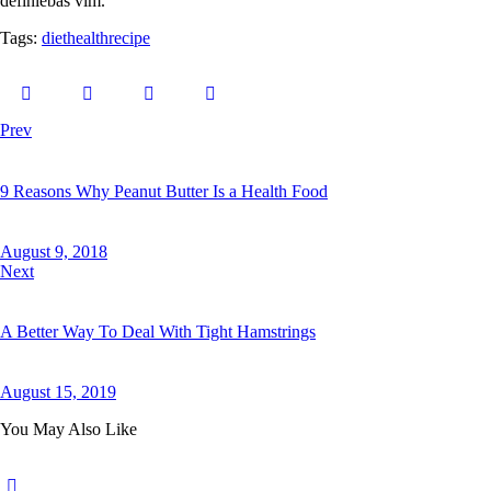
definiebas vim.
Tags:
diet
health
recipe
Post
Prev
navigation
9 Reasons Why Peanut Butter Is a Health Food
August 9, 2018
Next
A Better Way To Deal With Tight Hamstrings
August 15, 2019
You May Also Like