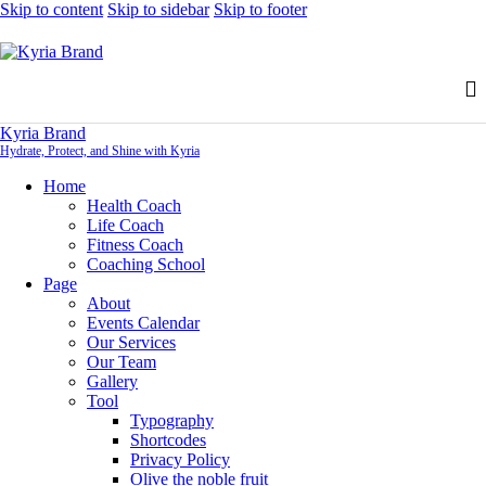
Skip to content
Skip to sidebar
Skip to footer
Kyria Brand
Hydrate, Protect, and Shine with Kyria
Home
Health Coach
Life Coach
Fitness Coach
Coaching School
Page
About
Events Calendar
Our Services
Our Team
Gallery
Tool
Typography
Shortcodes
Privacy Policy
Olive the noble fruit