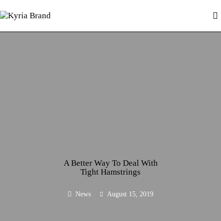
HOME
PAGE
Kyria Brand
BLOG
Hydrate, Protect, and Shine with Kyria
SHOP
CONTACTS
A Better Way To Deal With
Tight Hamstrings
News
August 15, 2019